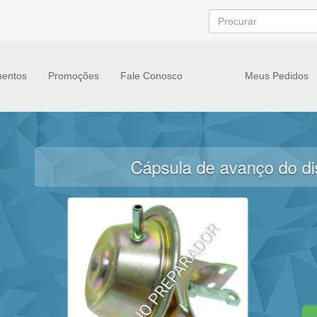
entos
Promoções
Fale Conosco
Meus Pedidos
Cápsula de avanço do distribuidor de fusc
R$ 44
4 X R$ 