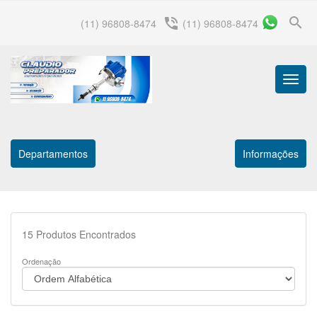
search
phone_in_talk
(11) 96808-8474
(11) 96808-8474
Menu
Princip
Departamentos
Informações
15
Produtos Encontrados
Ordenação