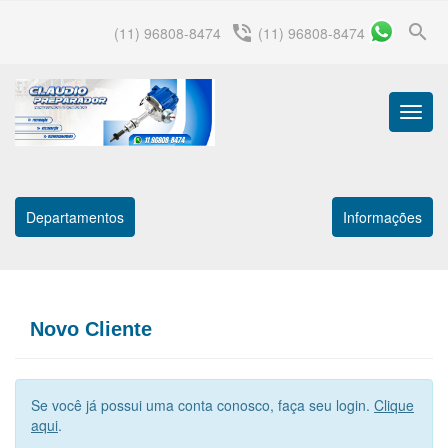
search
phone_in_talk
(11) 96808-8474
(11) 96808-8474
Menu
Princip
Departamentos
Informações
Novo Cliente
Se você já possui uma conta conosco, faça seu login.
Clique
aqui
.