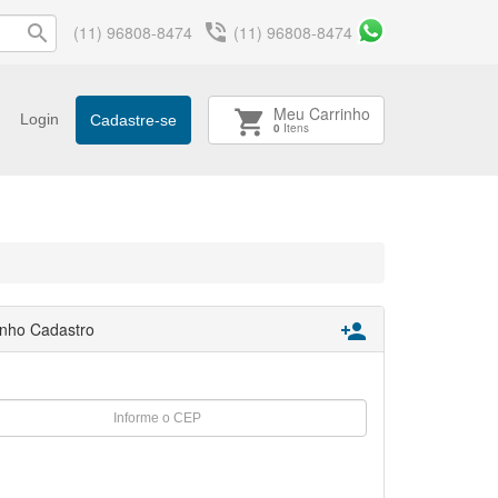
phone_in_talk
search
(11) 96808-8474
(11) 96808-8474
Meu Carrinho
shopping_cart
Login
Cadastre-se
0
Itens
nho Cadastro
