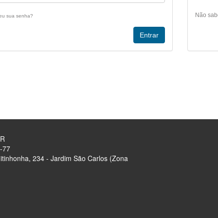
Não sab
eu sua senha?
OR
-77
tinhonha, 234 - Jardim São Carlos (Zona