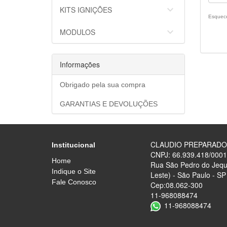
keyboard_arrow_down
KITS IGNIÇÕES
Esquec
keyboard_arrow_down
MODULOS
Informações
Obrigado pela sua compra
GARANTIAS E DEVOLUÇÕES
CLAUDIO PREPARAD
Institucional
CNPJ: 66.939.418/0001
Home
Rua São Pedro do Jequi
Indique o Site
Leste) - São Paulo - SP
Fale Conosco
Cep:08.062-300
11-968088474
11-968088474