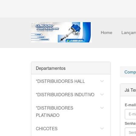
Home
Lançam
Departamentos
Compr
keyboard_arrow_down
*DISTRIBUIDORES HALL
Já Te
keyboard_arrow_down
*DISTRIBUIDORES INDUTIVO
E-mail
keyboard_arrow_down
*DISTRIBUIDORES
PLATINADO
Senha
keyboard_arrow_down
CHICOTES