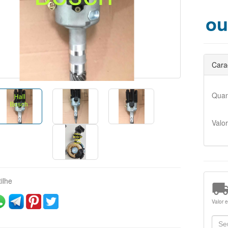
ou
Carac
Quan
Valor
ilhe
Valor 