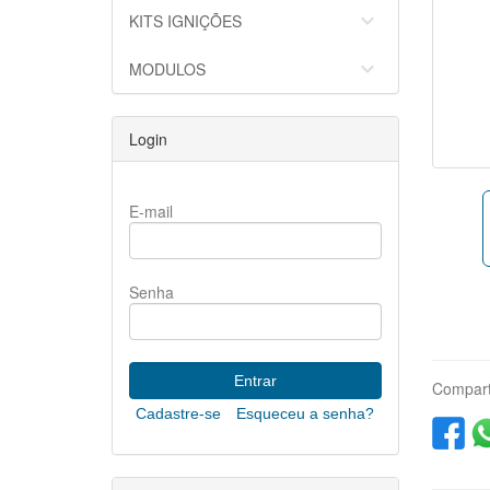
keyboard_arrow_down
KITS IGNIÇÕES
keyboard_arrow_down
MODULOS
Login
E-mail
Senha
Compart
Cadastre-se
Esqueceu a senha?