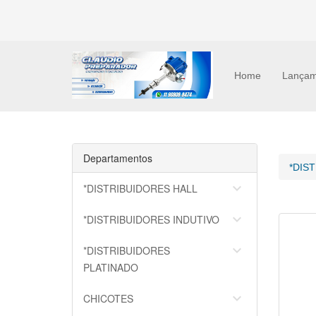
Home
Lançam
Departamentos
*DIS
keyboard_arrow_down
*DISTRIBUIDORES HALL
keyboard_arrow_down
*DISTRIBUIDORES INDUTIVO
keyboard_arrow_down
*DISTRIBUIDORES
PLATINADO
keyboard_arrow_down
CHICOTES