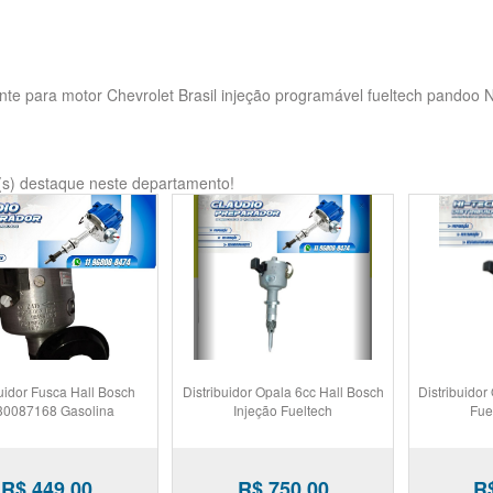
te para motor Chevrolet Brasil injeção programável fueltech pandoo
(s) destaque neste departamento!
buidor Fusca Hall Bosch
Distribuidor Opala 6cc Hall Bosch
Distribuidor
30087168 Gasolina
Injeção Fueltech
Fue
R$ 449,00
R$ 750,00
R