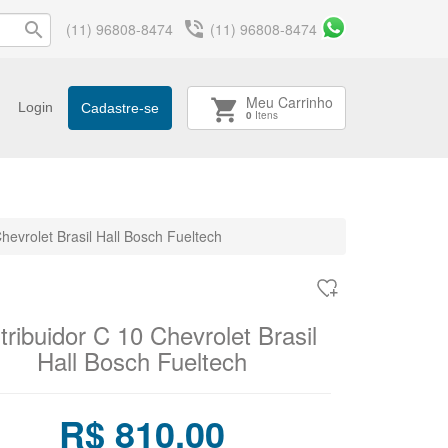
phone_in_talk
search
(11) 96808-8474
(11) 96808-8474
Meu Carrinho
shopping_cart
Login
Cadastre-se
0
Itens
Chevrolet Brasil Hall Bosch Fueltech
tribuidor C 10 Chevrolet Brasil
Hall Bosch Fueltech
R$ 810,00