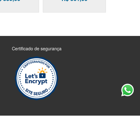
Certificado de segurança
keyboard_arrow_up