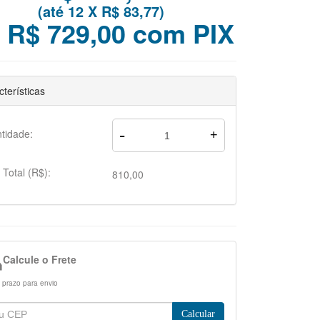
(até
12 X R$ 83,77
)
 R$ 729,00 com PIX
terísticas
-
tidade:
+
 Total (R$):
810,00

Calcule o Frete
e prazo para envio
Calcular