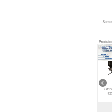
Somen
Produto
Distri
92