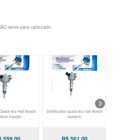
 NÃO serve para carburado
 Opala 4cc Hall Bosch
Distribuidor opala 4cc hall Bosch
Distribuidor AP 1
ltech Injeção
fueltech
$ 559,00
R$ 561,00
R$ 